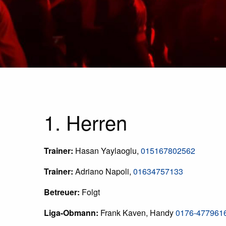
1. Herren
Trainer:
Hasan Yaylaoglu,
015167802562
Trainer:
Adriano Napoli,
01634757133
Betreuer:
Folgt
Liga-Obmann:
Frank Kaven, Handy
0176-477961